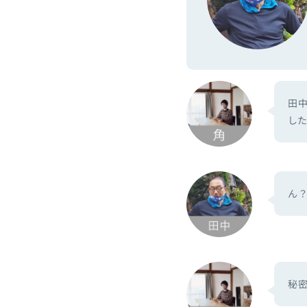
田
し
ん
秘