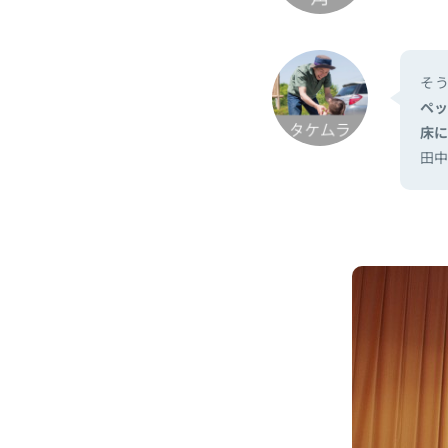
そ
ペ
床
田