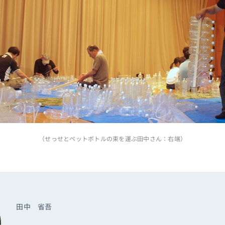
（せっせとペットボトルの束を運ぶ田中さん：右端）
田中 省吾