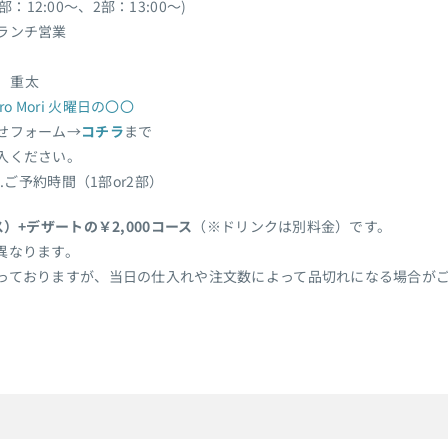
1部：12:00～、2部：13:00～)
ランチ営業
森 重太
tro Mori 火曜日の〇〇
せフォーム→
コチラ
まで
入ください。
.ご予約時間（1部or2部）
）+デザートの￥2,000コース
（※ドリンクは別料金）です。
異なります。
っておりますが、当日の仕入れや注文数によって品切れになる場合が