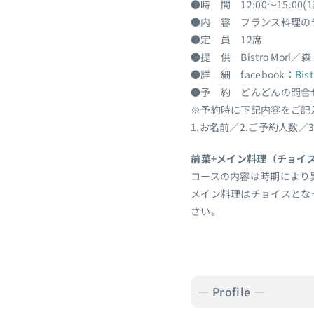
●時 間 12:00～15:00(
●内 容 フランス料理の
●定 員 12席
●提 供 Bistro Mori／
●詳 細 facebook：
Bis
●予 約 どんどんの問合
※予約時に下記内容をご記
1.お名前／2.ご予約人数／3
前菜+メイン料理（チョイス
コースの内容は時期により
メイン料理はチョイスとな
さい。
― Profile ―