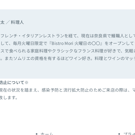
太 ／ 料理人
のフレンチ・イタリアンレストランを経て、現在は奈良県で鰻職人とし
して、毎月火曜日限定で『Bistro Mori 火曜日の〇〇』をオープンし
ンスで食べられる家庭料理やクラシックなフランス料理が好きで、気軽
供。またソムリエの資格を有するほどワイン好き。料理とワインのマッ
防止について※
現在の状況を踏まえ、感染予防と流行拡大防止のためご来店の際は、
致します。
ホーム
プラ