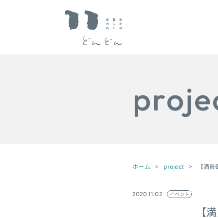
proje
ホーム
project
【満員御
イベント
2020.11.02
【満